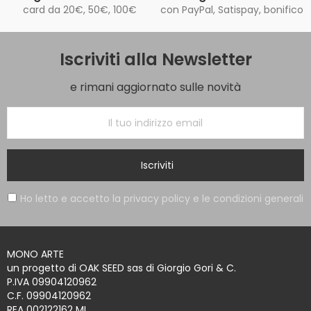
card da 20€, 50€, 100€
con PayPal, Satispay, bonifico
Iscriviti alla Newsletter
e rimani aggiornato sulle novità
Iscriviti
Ho letto e accetto la privacy policy e le condizioni generali
MONO ARTE
un progetto di OAK SEED sas di Giorgio Gori & C.
P.IVA 09904120962
C.F. 09904120962
REA 002122162 MI