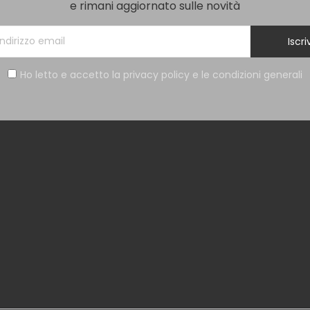
e rimani aggiornato sulle novità
Iscriv
Ho letto e accetto la privacy policy e le condizioni generali