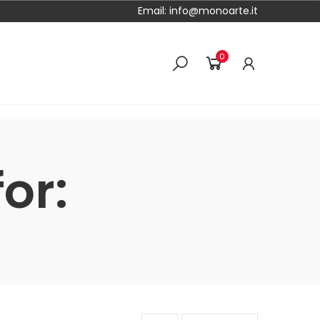
Email:
info@monoarte.it
0
or: