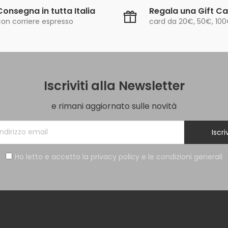
Consegna in tutta Italia
Regala una Gift C
con corriere espresso
card da 20€, 50€, 10
Iscriviti alla Newsletter
e rimani aggiornato sulle novità
Iscriv
Ho letto e accetto la privacy policy e le condizioni generali