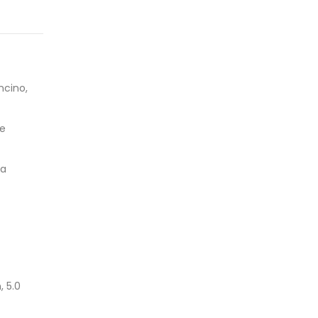
ncino,
 e
ma
, 5.0