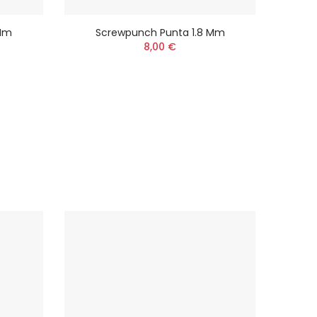
 Mm
Screwpunch Punta 1.8 Mm
S
8,00 €