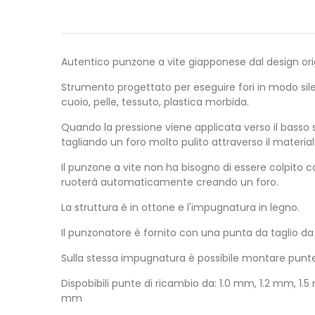
Autentico punzone a vite giapponese dal design ori
Strumento progettato per eseguire fori in modo silenz
cuoio, pelle, tessuto, plastica morbida.
Quando la pressione viene applicata verso il basso 
tagliando un foro molto pulito attraverso il material
Il punzone a vite non ha bisogno di essere colpito c
ruoterà automaticamente creando un foro.
La struttura è in ottone e l'impugnatura in legno.
Il punzonatore è fornito con una punta da taglio d
Sulla stessa impugnatura è possibile montare punte 
Dispobibili punte di ricambio da: 1.0 mm, 1.2 mm, 
mm