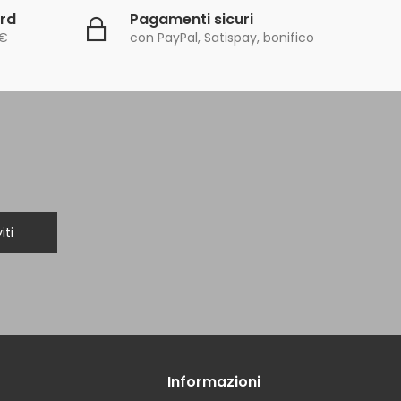
ard
Pagamenti sicuri
0€
con PayPal, Satispay, bonifico
iti
Informazioni