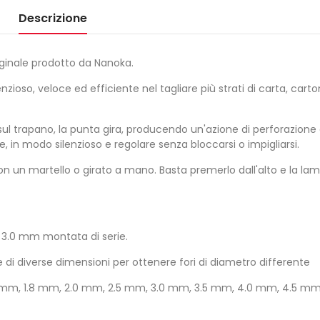
Descrizione
ginale prodotto da Nanoka.
ioso, veloce ed efficiente nel tagliare più strati di carta, carto
sul trapano, la punta gira, producendo un'azione di perforazione
e, in modo silenzioso e regolare senza bloccarsi o impigliarsi.
on un martello o girato a mano. Basta premerlo dall'alto e la la
a 3.0 mm montata di serie.
di diverse dimensioni per ottenere fori di diametro differente
1.5 mm, 1.8 mm, 2.0 mm, 2.5 mm, 3.0 mm, 3.5 mm, 4.0 mm, 4.5 mm