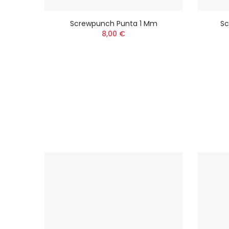
Mm
Screwpunch Punta 1 Mm
Sc
8,00 €