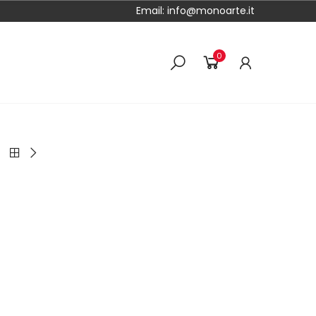
Email:
info@monoarte.it
0