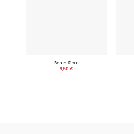
28mm
Baren 10cm
6,50 €