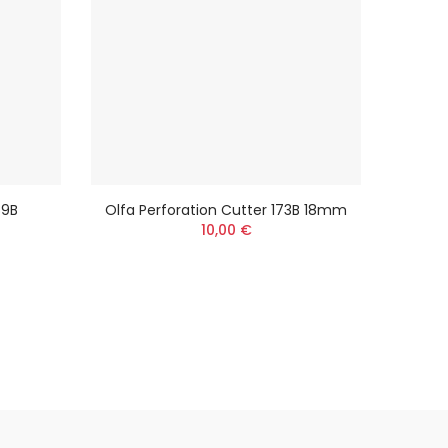
89B
Olfa Perforation Cutter 173B 18mm
Ol
10,00 €