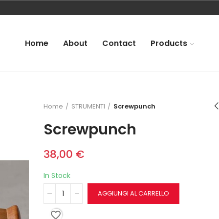
Home
About
Contact
Products
Home
STRUMENTI
Screwpunch
Screwpunch
38,00 €
In Stock
AGGIUNGI AL CARRELLO
favorite_border