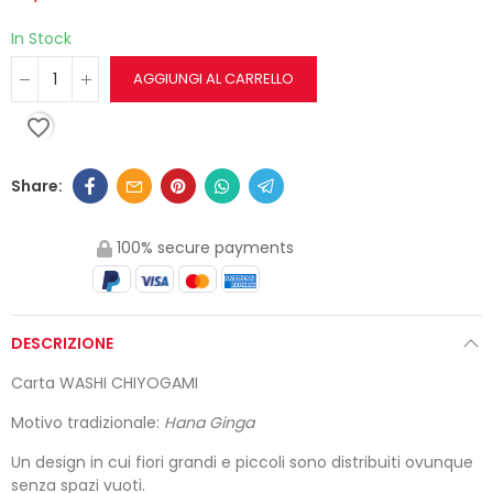
In Stock
AGGIUNGI AL CARRELLO
favorite_border
100% secure payments
DESCRIZIONE
Carta WASHI CHIYOGAMI
Motivo tradizionale:
Hana Ginga
Un design in cui fiori grandi e piccoli sono distribuiti ovunque
senza spazi vuoti.