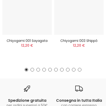
Chiyogami 001 Sayagata
Chiyogami 003 Shippō
12,20 €
12,20 €
Spedizione gratuita
Consegna in tutta Italia
per ordini superiori a 50€
con corriere espresso