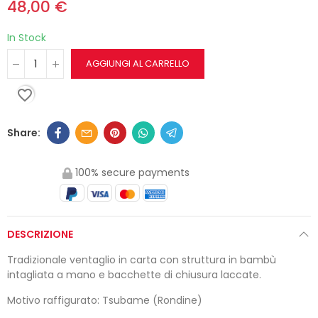
48,00 €
In Stock
AGGIUNGI AL CARRELLO
favorite_border
100% secure payments
DESCRIZIONE
Tradizionale ventaglio in carta con struttura in bambù
intagliata a mano e bacchette di chiusura laccate.
Motivo raffigurato: Tsubame (Rondine)