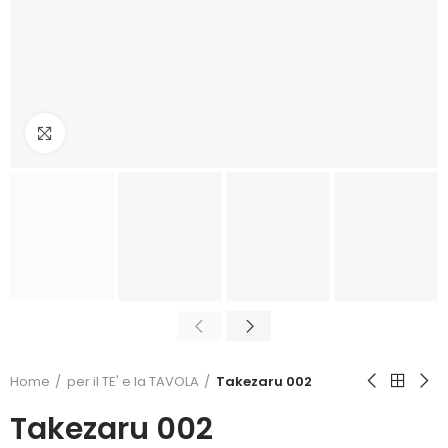
Click to enlarge
Home
per il TE' e la TAVOLA
Takezaru 002
Takezaru 002