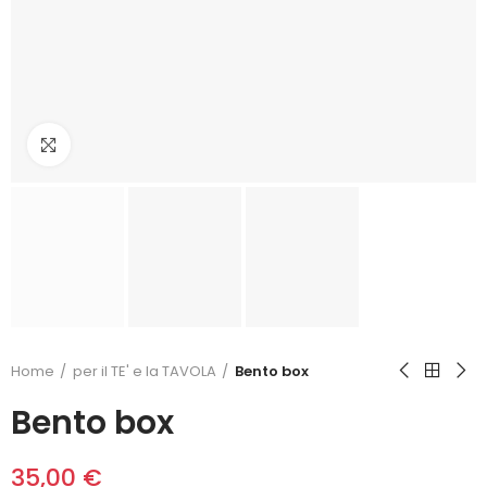
Click to enlarge
Home
per il TE' e la TAVOLA
Bento box
Bento box
35,00 €