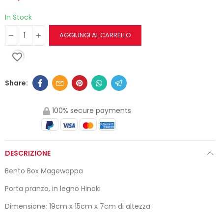
In Stock
AGGIUNGI AL CARRELLO
favorite_border
100% secure payments
DESCRIZIONE
Bento Box Magewappa
Porta pranzo, in legno Hinoki
Dimensione: 19cm x 15cm x 7cm di altezza