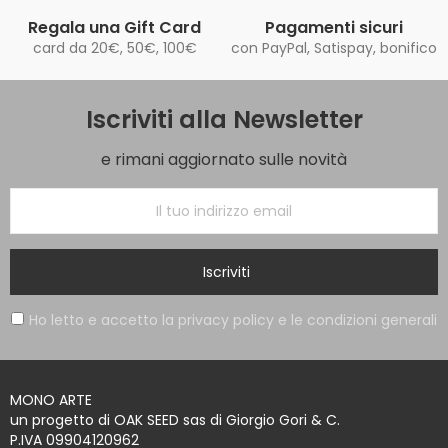
Regala una Gift Card
Pagamenti sicuri
card da 20€, 50€, 100€
con PayPal, Satispay, bonifico
Iscriviti alla Newsletter
e rimani aggiornato sulle novità
Iscriviti
Ho letto e accetto la privacy policy e le condizioni generali
MONO ARTE
un progetto di OAK SEED sas di Giorgio Gori & C.
P.IVA 09904120962