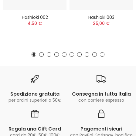
Hashioki 002
Hashioki 003
4,50 €
25,00 €
Spedizione gratuita
Consegna in tutta Italia
per ordini superiori a 50€
con corriere espresso
Regala una Gift Card
Pagamenti sicuri
card da 20€, 50€, 100€
con PayPal, Satispay, bonifico