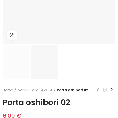
Click to enlarge
Home
per il TE' e la TAVOLA
Porta oshibori 02
Porta oshibori 02
6,00 €