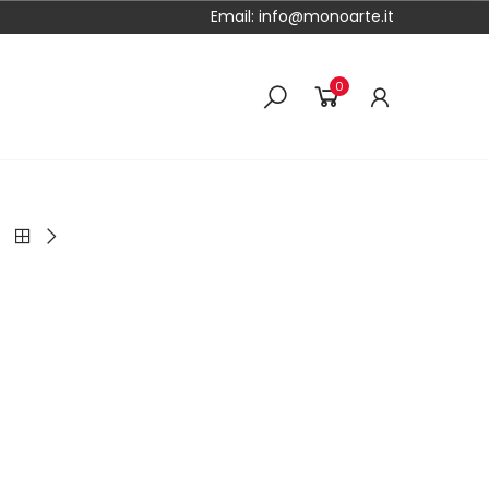
Email:
info@monoarte.it
0