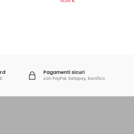
10,00 €
ard
Pagamenti sicuri
0€
con PayPal, Satispay, bonifico