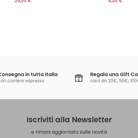
25,00 €
4,00 €
Consegna in tutta Italia
Regala una Gift C
con corriere espresso
card da 20€, 50€, 10
Iscriviti alla Newsletter
e rimani aggiornato sulle novità