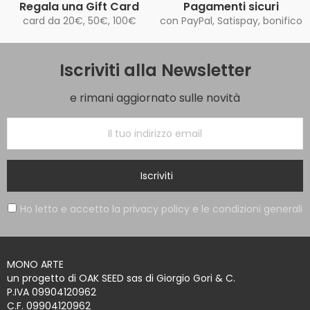
Regala una Gift Card
Pagamenti sicuri
card da 20€, 50€, 100€
con PayPal, Satispay, bonifico
Iscriviti alla Newsletter
e rimani aggiornato sulle novità
Iscriviti
Ho letto e accetto la privacy policy e le condizioni generali
MONO ARTE
un progetto di OAK SEED sas di Giorgio Gori & C.
P.IVA 09904120962
C.F. 09904120962